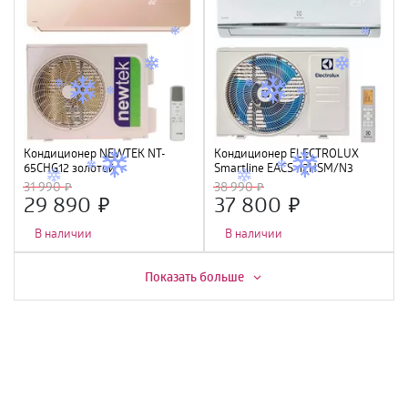
Кондиционер NEWTEK NT-
Кондиционер ELECTROLUX
65CHG12 золотой
Smartline EACS-12HSM/N3
<3550/3660W> скрытый LED,
31 990
38 990
Golden Fin, R410A, компрессор
29 890
37 800
GMCC
В наличии
В наличии
Скидка -
7%
Показать больше