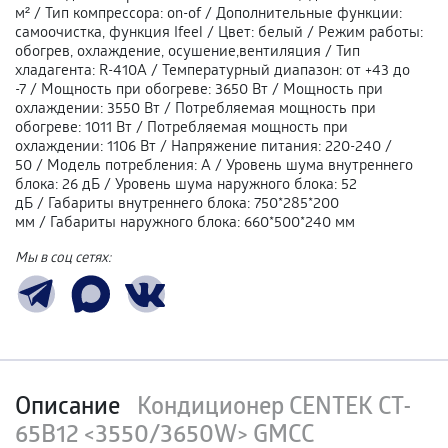
м²
/
Тип компрессора
:
on-of
/
Дополнительные функции
:
самоочистка, функция Ifeel
/
Цвет
:
белый
/
Режим работы
:
обогрев, охлаждение, осушение,вентиляция
/
Тип
хладагента
:
R-410A
/
Температурный диапазон
:
от +43 до
-7
/
Мощность при обогреве
:
3650 Вт
/
Мощность при
охлаждении
:
3550 Вт
/
Потребляемая мощность при
обогреве
:
1011 Вт
/
Потребляемая мощность при
охлаждении
:
1106 Вт
/
Напряжение питания
:
220-240 /
50
/
Модель потребления
:
А
/
Уровень шума внутреннего
блока
:
26 дБ
/
Уровень шума наружного блока
:
52
дБ
/
Габариты внутреннего блока
:
750*285*200
мм
/
Габариты наружного блока
:
660*500*240 мм
Мы в соц сетях:
Описание
Кондиционер CENTEK CT-
65B12 <3550/3650W> GMCC