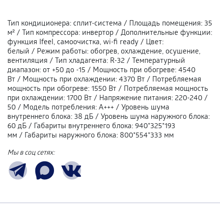
Тип кондиционера
:
сплит-система
/
Площадь помещения
:
35
м²
/
Тип компрессора
:
инвертор
/
Дополнительные функции
:
функция Ifeel, самоочистка, wi-fi ready
/
Цвет
:
белый
/
Режим работы
:
обогрев, охлаждение, осушение,
вентиляция
/
Тип хладагента
:
R-32
/
Температурный
диапазон
:
от +50 до -15
/
Мощность при обогреве
:
4540
Вт
/
Мощность при охлаждении
:
4370 Вт
/
Потребляемая
мощность при обогреве
:
1550 Вт
/
Потребляемая мощность
при охлаждении
:
1700 Вт
/
Напряжение питания
:
220-240 /
50
/
Модель потребления
:
А+++
/
Уровень шума
внутреннего блока
:
38 дБ
/
Уровень шума наружного блока
:
60 дБ
/
Габариты внутреннего блока
:
940*325*193
мм
/
Габариты наружного блока
:
800*554*333 мм
Мы в соц сетях: