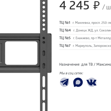
4 245
/
ш
TЦ №1
г. Макеевка, просп. 250-л
TЦ №4
г. Донецк ЖД, ул. Соколи
TЦ №5
г. Енакиево, пр-т Металлу
ТЦ №7
г. Мариуполь, Запорожско
Назначение
:
для ТВ
/
Максима
Мы в соц сетях: