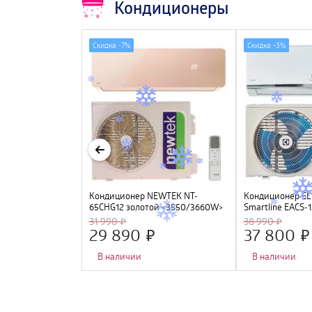
Кондиционеры
Скидка -
7%
Скидка -
3%
мобильный
Кондиционер NEWTEK NT-
Кондиционер E
, 7000Btu
65CHG12 золотой <3550/3660W>
Smartline EACS
скрытый LED, Golden Fin, R410A,
31 990
38 990
компрессор GMCC
29 890
37 800
В наличии
В наличии