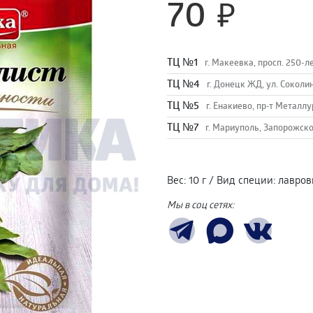
70
TЦ №1
г. Макеевка, просп. 250-л
TЦ №4
г. Донецк ЖД, ул. Соколи
TЦ №5
г. Енакиево, пр-т Металлу
ТЦ №7
г. Мариуполь, Запорожско
Вес
:
10 г
/
Вид специи
:
лавров
Мы в соц сетях: