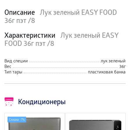
Описание
Лук зеленый EASY FOOD
36г пэт /8
Характеристики
Лук зеленый EASY
FOOD 36г пэт /8
Вид специи
лук зеленый
Вес
36г
Тип тары
пластиковая банка
Кондиционеры
Скидка -
7%