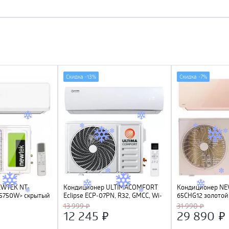
Скидка -
13%
Скидка -
7%
EWTEK NT-
Кондиционер ULTIMACOMFORT
Кондиционер NE
5750W> скрытый
Eclipse ECP-07PN, R32, GMCC, Wi-
65CHG12 золото
den Fin, R410A,
Fi Ready
скрытый LED, Gol
13 999
31 990
C
компрессор GMC
12 245
29 890