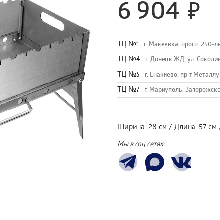
6 904
TЦ №1
г. Макеевка, просп. 250-л
TЦ №4
г. Донецк ЖД, ул. Соколи
TЦ №5
г. Енакиево, пр-т Металлу
ТЦ №7
г. Мариуполь, Запорожско
Ширина
:
28 см
/
Длина
:
57 см
Мы в соц сетях: