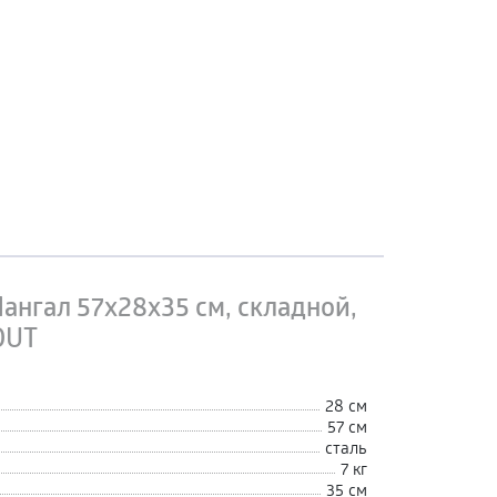
ангал 57х28х35 см, складной,
OUT
28 см
57 см
сталь
7 кг
35 см