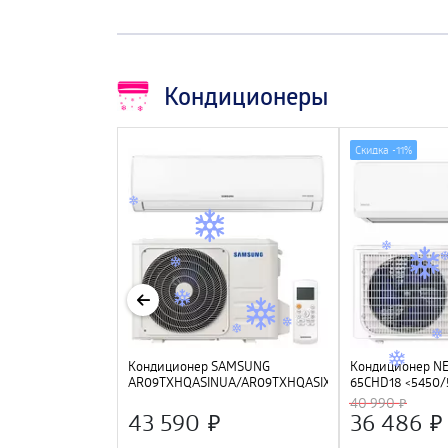
Кондиционеры
Скидка -
11%
LECTROLUX
Кондиционер SAMSUNG
Кондиционер N
-12HSM/N3
AR09TXHQASINUA/AR09TXHQASIXUA
65CHD18 <5450/
инверторный
LED дисплей, Gol
40 990
компрессор GMC
43 590
36 486