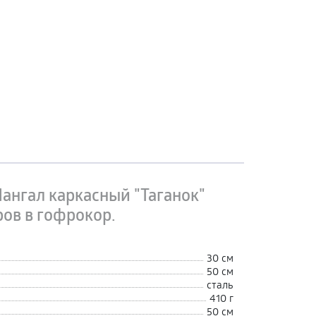
ангал каркасный "Таганок"
ов в гофрокор.
30 см
50 см
сталь
410 г
50 см