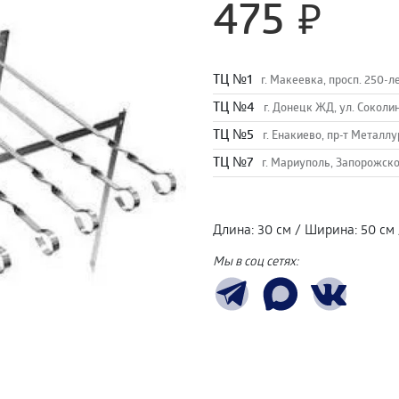
475
TЦ №1
г. Макеевка, просп. 250-л
TЦ №4
г. Донецк ЖД, ул. Соколи
TЦ №5
г. Енакиево, пр-т Металлу
ТЦ №7
г. Мариуполь, Запорожско
Длина
:
30 см
/
Ширина
:
50 см
Мы в соц сетях: