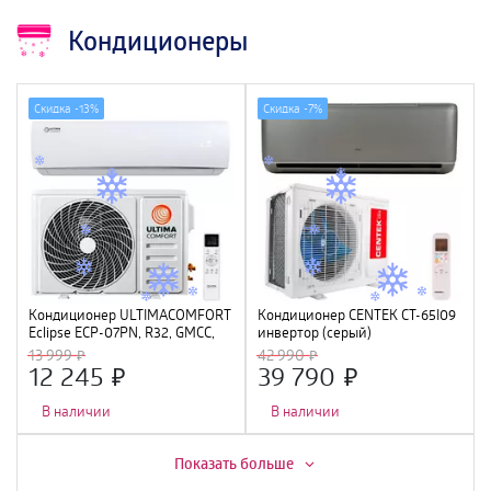
Кондиционеры
Скидка -
13%
Скидка -
7%
Кондиционер ULTIMACOMFORT
Кондиционер CENTEK CT-65I09
Eclipse ECP-07PN, R32, GMCC,
инвертор (серый)
Wi-Fi Ready
(2840/2920W) 4D, 4 фильтра,
13 999
42 990
УФ лампа, R32, A++
12 245
39 790
В наличии
В наличии
Скидка -
16%
Скидка -
11%
Показать больше