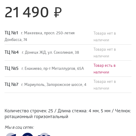
21 490
TЦ №1
г. Макеевка, просп. 250-летия
Товара нет в
Донбасса, 74
наличии
Товара нет в
TЦ №4
г. Донецк ЖД, ул. Соколиная, 38
наличии
Товар есть в
TЦ №5
г. Енакиево, пр-т Металлургов, 65А
наличии
Товара нет в
ТЦ №7
г. Мариуполь, Запорожское шоссе, 4
наличии
Количество строчек
:
25
/
Длина стежка
:
4 мм, 5 мм
/
Челнок
:
ротационный горизонтальный
Мы в соц сетях: