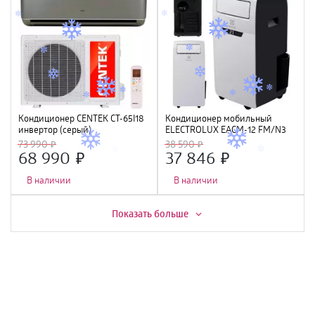
Кондиционер CENTEK CT-65I18
Кондиционер мобильный
инвертор (серый)
ELECTROLUX EACM-12 FM/N3
(5400/5580W) 4D, 4 фильтра,
73 990
38 590
УФ лампа, R32, A++
68 990
37 846
В наличии
В наличии
Скидка -
7%
Показать больше