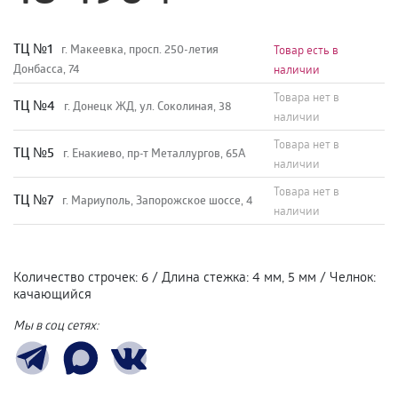
TЦ №1
г. Макеевка, просп. 250-летия
Товар есть в
Донбасса, 74
наличии
Товара нет в
TЦ №4
г. Донецк ЖД, ул. Соколиная, 38
наличии
Товара нет в
TЦ №5
г. Енакиево, пр-т Металлургов, 65А
наличии
Товара нет в
ТЦ №7
г. Мариуполь, Запорожское шоссе, 4
наличии
Количество строчек
:
6
/
Длина стежка
:
4 мм, 5 мм
/
Челнок
:
качающийся
Мы в соц сетях: