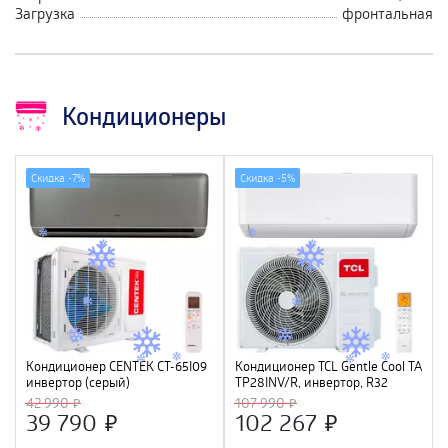
Загрузка
фронтальная
Кондиционеры
Скидка -
7%
Скидка -
5%
Кондиционер CENTEK CT-65I09
Кондиционер TCL Gentle Cool TAC-
инвертор (серый)
TP28INV/R, инвертор, R32
(2840/2920W) 4D, 4 фильтра,
42 990
107 990
УФ лампа, R32, A++
39 790
102 267