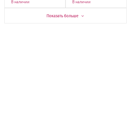
В наличии
В наличии
Скидка -
20%
Скидка -
6%
Показать больше
Кондиционер мобильный
Кондиционер LG
MONLAN M-MBL7, 7000Btu
B12TS.NSJ/UA3 1085W
19 990
78 990
15 990
74 242
В наличии
В наличии
Скидка -
3%
Скидка -
15%