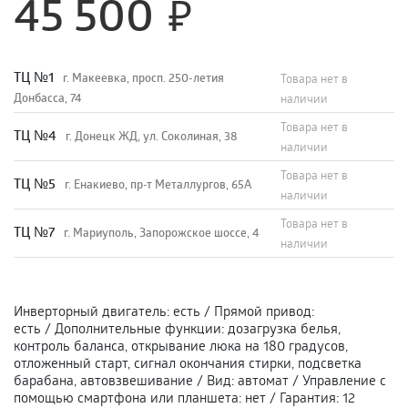
45 500
TЦ №1
г. Макеевка, просп. 250-летия
Товара нет в
Донбасса, 74
наличии
Товара нет в
TЦ №4
г. Донецк ЖД, ул. Соколиная, 38
наличии
Товара нет в
TЦ №5
г. Енакиево, пр-т Металлургов, 65А
наличии
Товара нет в
ТЦ №7
г. Мариуполь, Запорожское шоссе, 4
наличии
Инверторный двигатель
:
есть
/
Прямой привод
:
есть
/
Дополнительные функции
:
дозагрузка белья,
контроль баланса, открывание люка на 180 градусов,
отложенный старт, сигнал окончания стирки, подсветка
барабана, автовзвешивание
/
Вид
:
автомат
/
Управление с
помощью смартфона или планшета
:
нет
/
Гарантия
:
12