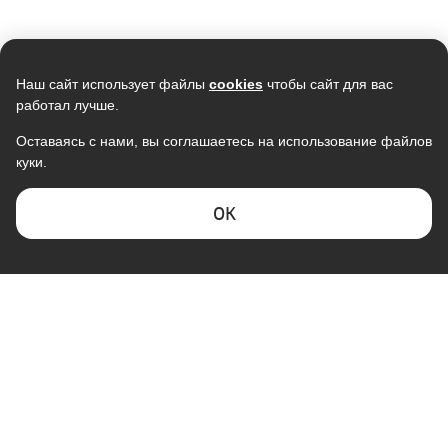
Наш сайт использует файлы
cookies
чтобы сайт для вас
работал лучше.
Оставаясь с нами, вы соглашаетесь на использование файлов
куки.
Кондиционер SAMSUNG
Кондиционер NEWTEK NT-
AR09TXHQASINUA/AR09TXHQASIXUA
65CHG12 золотой
инверторный
<3550/3660W> скрытый LED,
31 990
ОK
Golden Fin, R410A, компрессор
43 590
29 890
GMCC
В наличии
В наличии
Скидка -
11%