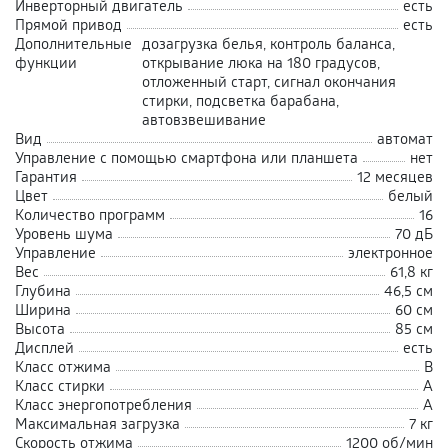
Инверторный двигатель
есть
Прямой привод
есть
Дополнительные
дозагрузка белья, контроль баланса,
функции
открывание люка на 180 градусов,
отложенный старт, сигнал окончания
стирки, подсветка барабана,
автовзвешивание
Вид
автомат
Управление с помощью смартфона или планшета
нет
Гарантия
12 месяцев
Цвет
белый
Количество программ
16
Уровень шума
70 дБ
Управление
электронное
Вес
61,8 кг
Глубина
46,5 см
Ширина
60 см
Высота
85 см
Дисплей
есть
Класс отжима
В
Класс стирки
А
Класс энергопотребления
A
Максимальная загрузка
7 кг
Скорость отжима
1200 об/мин