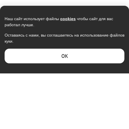
Наш сайт использует файлы
cookies
чтобы сайт для вас
работал лучше.
Оставаясь с нами, вы соглашаетесь на использование файлов
куки.
Кондиционер SAMSUNG
Кондиционер VIOMI KFR-
AR09TXHQASINUA/AR09TXHQASIXUA
35GW/EY2UMC-
инверторный
A++/A+ (12000Btu), инвертор, Wi-
ОK
Fi
43 590
47 990
В наличии
В наличии
Скидка -
7%
Скидка -
15%