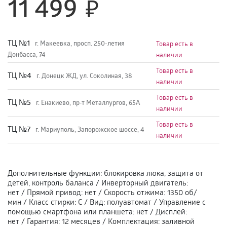
11 499
TЦ №1
г. Макеевка, просп. 250-летия
Товар есть в
Донбасса, 74
наличии
Товар есть в
TЦ №4
г. Донецк ЖД, ул. Соколиная, 38
наличии
Товар есть в
TЦ №5
г. Енакиево, пр-т Металлургов, 65А
наличии
Товар есть в
ТЦ №7
г. Мариуполь, Запорожское шоссе, 4
наличии
Дополнительные функции
:
блокировка люка, защита от
детей, контроль баланса
/
Инверторный двигатель
:
нет
/
Прямой привод
:
нет
/
Скорость отжима
:
1350 об/
мин
/
Класс стирки
:
С
/
Вид
:
полуавтомат
/
Управление с
помощью смартфона или планшета
:
нет
/
Дисплей
:
нет
/
Гарантия
:
12 месяцев
/
Комплектация
:
заливной