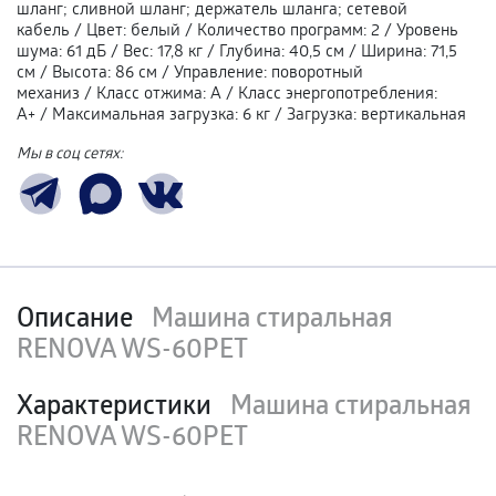
шланг; сливной шланг; держатель шланга; сетевой
кабель
/
Цвет
:
белый
/
Количество программ
:
2
/
Уровень
шума
:
61 дБ
/
Вес
:
17,8 кг
/
Глубина
:
40,5 см
/
Ширина
:
71,5
см
/
Высота
:
86 см
/
Управление
:
поворотный
механиз
/
Класс отжима
:
А
/
Класс энергопотребления
:
A+
/
Максимальная загрузка
:
6 кг
/
Загрузка
:
вертикальная
Мы в соц сетях:
Описание
Машина стиральная
RENOVA WS-60PET
Характеристики
Машина стиральная
RENOVA WS-60PET