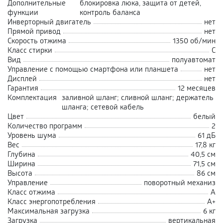
Дополнительные
блокировка люка, защита от детей,
функции
контроль баланса
Инверторный двигатель
нет
Прямой привод
нет
Скорость отжима
1350 об/мин
Класс стирки
С
Вид
полуавтомат
Управление с помощью смартфона или планшета
нет
Дисплей
нет
Гарантия
12 месяцев
Комплектация
заливной шланг; сливной шланг; держатель
шланга; сетевой кабель
Цвет
белый
Количество программ
2
Уровень шума
61 дБ
Вес
17,8 кг
Глубина
40,5 см
Ширина
71,5 см
Высота
86 см
Управление
поворотный механиз
Класс отжима
А
Класс энергопотребления
A+
Максимальная загрузка
6 кг
Загрузка
вертикальная