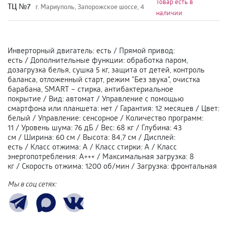
Товар есть в
ТЦ №7
г. Мариуполь, Запорожское шоссе, 4
наличии
Инверторный двигатель
:
есть
/
Прямой привод
:
есть
/
Дополнительные функции
:
обработка паром,
дозагрузка белья, сушка 5 кг, защита от детей, контроль
баланса, отложенный старт, режим "Без звука", очистка
барабана, SMART – стирка, антибактериальное
покрытие
/
Вид
:
автомат
/
Управление с помощью
смартфона или планшета
:
нет
/
Гарантия
:
12 месяцев
/
Цвет
:
белый
/
Управление
:
сенсорное
/
Количество программ
:
11
/
Уровень шума
:
76 дБ
/
Вес
:
68 кг
/
Глубина
:
43
см
/
Ширина
:
60 см
/
Высота
:
84,7 см
/
Дисплей
:
есть
/
Класс отжима
:
А
/
Класс стирки
:
А
/
Класс
энергопотребления
:
A+++
/
Максимальная загрузка
:
8
кг
/
Скорость отжима
:
1200 об/мин
/
Загрузка
:
фронтальная
Мы в соц сетях: