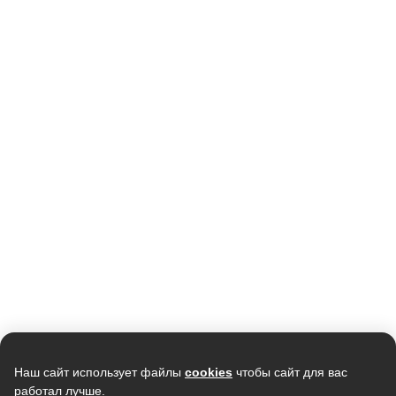
Скидка -
3%
Кондиционер SAMSUNG
Кондиционер ELECTROLUX
AR09TXHQASINUA/AR09TXHQASIXUA
Smartline EACS-12HSM/N3
инверторный
38 990
43 590
37 800
В наличии
В наличии
Скидка -
7%
Скидка -
15%
Наш сайт использует файлы
cookies
чтобы сайт для вас
работал лучше.