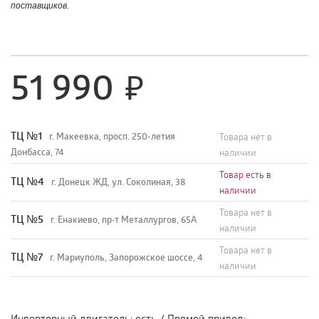
поставщиков.
51 990
TЦ №1
г. Макеевка, просп. 250-летия
Товара нет в
Донбасса, 74
наличии
Товар есть в
TЦ №4
г. Донецк ЖД, ул. Соколиная, 38
наличии
Товара нет в
TЦ №5
г. Енакиево, пр-т Металлургов, 65А
наличии
Товара нет в
ТЦ №7
г. Мариуполь, Запорожское шоссе, 4
наличии
Инверторный двигатель
:
есть
/
Прямой привод
: