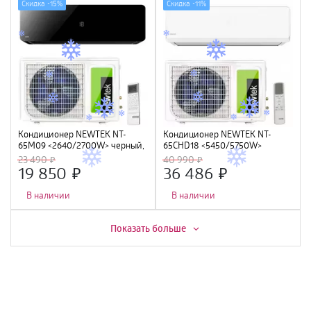
Скидка -
15%
Скидка -
11%
Кондиционер NEWTEK NT-
Кондиционер NEWTEK NT-
65M09 <2640/2700W> черный,
65CHD18 <5450/5750W>
скрытый LED дисплей, Golden
скрытый LED дисплей, Golden
23 490
40 990
Fin, компрессор GMCC
Fin, R410A, компрессор GMCC
19 850
36 486
В наличии
В наличии
Скидка -
13%
Скидка -
7%
Показать больше