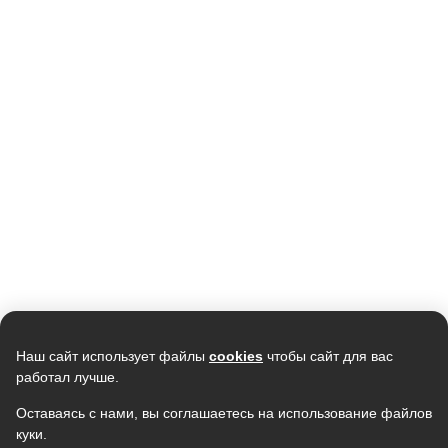
Кондиционер ELECTROLUX
Кондиционер CENTEK CT-65I18
Smartline EACS-12HSM/N3
инвертор (серый)
(5400/5580W) 4D, 4 фильтра,
38 990
73 990
УФ лампа, R32, A++
37 800
68 990
В наличии
В наличии
Скидка -
11%
Наш сайт использует файлы
cookies
чтобы сайт для вас
работал лучше.
Оставаясь с нами, вы соглашаетесь на использование файлов
куки.
Кондиционер SAMSUNG
Кондиционер NEWTEK NT-