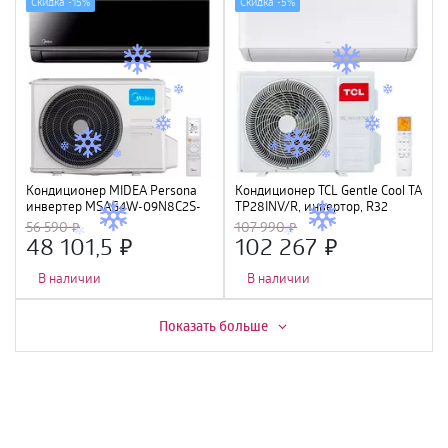
Скидка -
15%
Скидка -
5%
Кондиционер MIDEA Persona
Кондиционер TCL Gentle Cool TAC-
инвертер MSAG4W-09N8C2S-
TP28INV/R, инвертор, R32
I/MSAG4-09N8C2S-O, черный
56 590
107 990
(WI-FI, Алиса, Маруся)
48 101,5
102 267
В наличии
В наличии
Скидка -
16%
Показать больше