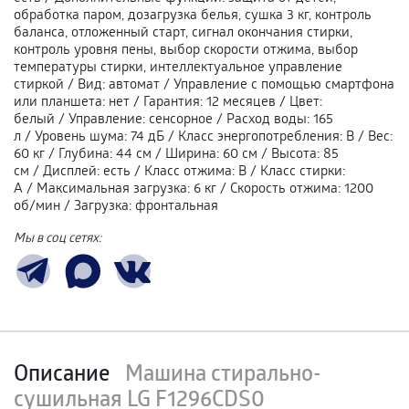
обработка паром, дозагрузка белья, сушка 3 кг, контроль
баланса, отложенный старт, сигнал окончания стирки,
контроль уровня пены, выбор скорости отжима, выбор
температуры стирки, интеллектуальное управление
стиркой
/
Вид
:
автомат
/
Управление с помощью смартфона
или планшета
:
нет
/
Гарантия
:
12 месяцев
/
Цвет
:
белый
/
Управление
:
сенсорное
/
Расход воды
:
165
л
/
Уровень шума
:
74 дБ
/
Класс энергопотребления
:
В
/
Вес
:
60 кг
/
Глубина
:
44 см
/
Ширина
:
60 см
/
Высота
:
85
см
/
Дисплей
:
есть
/
Класс отжима
:
В
/
Класс стирки
:
А
/
Максимальная загрузка
:
6 кг
/
Скорость отжима
:
1200
об/мин
/
Загрузка
:
фронтальная
Мы в соц сетях:
Описание
Машина стирально-
сушильная LG F1296CDS0