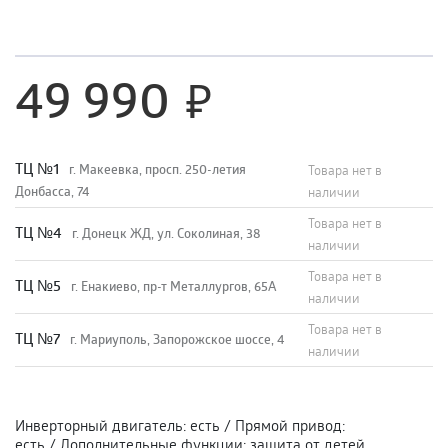
49 990
TЦ №1
г. Макеевка, просп. 250-летия
Товара нет в
Донбасса, 74
наличии
Товара нет в
TЦ №4
г. Донецк ЖД, ул. Соколиная, 38
наличии
Товара нет в
TЦ №5
г. Енакиево, пр-т Металлургов, 65А
наличии
Товара нет в
ТЦ №7
г. Мариуполь, Запорожское шоссе, 4
наличии
Инверторный двигатель
:
есть
/
Прямой привод
:
есть
/
Дополнительные функции
:
защита от детей,