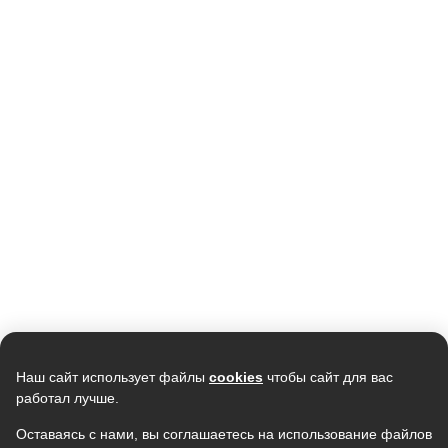
Кондиционер NEWTEK NT-
Кондиционер NEWTEK NT-
65CHNDC09 инвертор
65CHG12 золотой
<2700/2800W> , Golden Fin,
<3550/3660W> скрытый LED,
31 990
GMCC
Golden Fin, R410A, компрессор
28 990
29 890
GMCC
В наличии
В наличии
Скидка -
11%
Наш сайт использует файлы
cookies
чтобы сайт для вас
работал лучше.
Оставаясь с нами, вы соглашаетесь на использование файлов