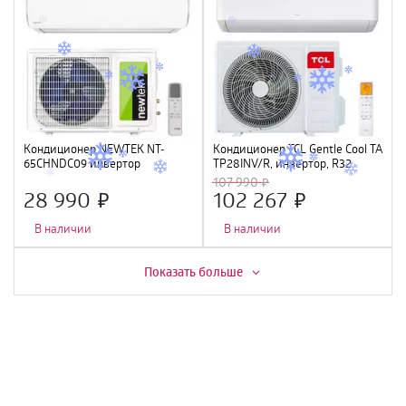
Кондиционер NEWTEK NT-
Кондиционер TCL Gentle Cool TAC-
65CHNDC09 инвертор
TP28INV/R, инвертор, R32
<2700/2800W> , Golden Fin,
107 990
GMCC
28 990
102 267
В наличии
В наличии
Скидка -
7%
Скидка -
11%
Показать больше