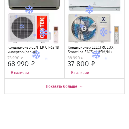
Кондиционер CENTEK CT-65I18
Кондиционер ELECTROLUX
инвертор (серый)
Smartline EACS-12HSM/N3
(5400/5580W) 4D, 4 фильтра,
73 990
38 990
УФ лампа, R32, A++
68 990
37 800
В наличии
В наличии
Скидка -
13%
Скидка -
2%
Показать больше