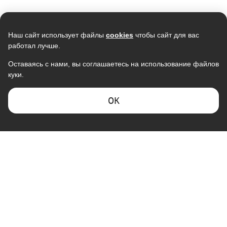
Наш сайт использует файлы
cookies
чтобы сайт для вас
работал лучше.
Оставаясь с нами, вы соглашаетесь на использование файлов
куки.
Кондиционер ULTIMACOMFORT
Кондиционер ELECTROLUX
Eclipse ECP-07PN, R32, GMCC,
Smartline EACS-12HSM/N3
Wi-Fi Ready
13 999
38 990
ОK
12 245
37 800
В наличии
В наличии
Скидка -
6%
Скидка -
16%