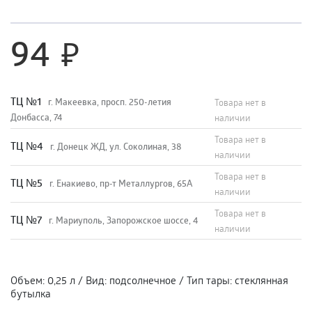
94
TЦ №1
г. Макеевка, просп. 250-летия
Товара нет в
Донбасса, 74
наличии
Товара нет в
TЦ №4
г. Донецк ЖД, ул. Соколиная, 38
наличии
Товара нет в
TЦ №5
г. Енакиево, пр-т Металлургов, 65А
наличии
Товара нет в
ТЦ №7
г. Мариуполь, Запорожское шоссе, 4
наличии
Объем
:
0,25 л
/
Вид
:
подсолнечное
/
Тип тары
:
стеклянная
бутылка