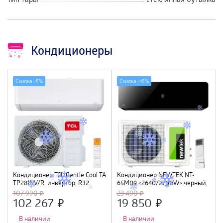
Кондиционеры
Скидка -
5%
Скидка -
15%
Кондиционер TCL Gentle Cool TAC-
Кондиционер NEWTEK NT-
TP28INV/R, инвертор, R32
65M09 <2640/2700W> черный,
скрытый LED дисплей, Golden
107 990
23 490
Fin, компрессор GMCC
102 267
19 850
В наличии
В наличии