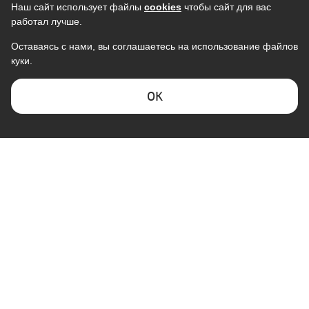
Наш сайт использует файлы
cookies
чтобы сайт для вас
работал лучше.
Оставаясь с нами, вы соглашаетесь на использование файлов
куки.
Кондиционер SAMSUNG
Кондиционер ELECTROLUX
AR09TXHQASINUA/AR09TXHQASIXUA
Smartline EACS-12HSM/N3
инверторный
38 990
ОK
43 590
37 800
В наличии
В наличии
Скидка -
13%
Скидка -
7%
КОМПАНИЯ "ГАЛАКТИКА"
Кондиционер ULTIMACOMFORT
Кондиционер CENTEK CT-65I09
Eclipse ECP-07PN, R32, GMCC,
инвертор (серый)