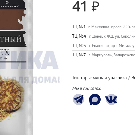
41
TЦ №1
г. Макеевка, просп. 250-л
TЦ №4
г. Донецк ЖД, ул. Соколи
TЦ №5
г. Енакиево, пр-т Металлу
ТЦ №7
г. Мариуполь, Запорожско
Тип тары
:
мягкая упаковка
/
В
Мы в соц сетях: