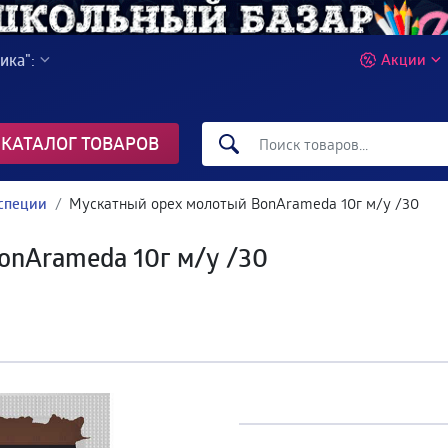
ика":
Акции
КАТАЛОГ ТОВАРОВ
специи
Мускатный орех молотый BonArameda 10г м/у /30
onArameda 10г м/у /30