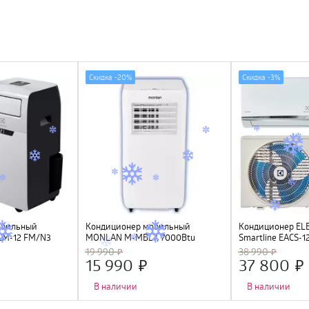
Скидка -
20%
Скидка -
3%
обильный
Кондиционер мобильный
Кондиционер EL
CM-12 FM/N3
MONLAN M-MBL7, 7000Btu
Smartline EACS-
19 990
38 990
15 990
37 800
В наличии
В наличии