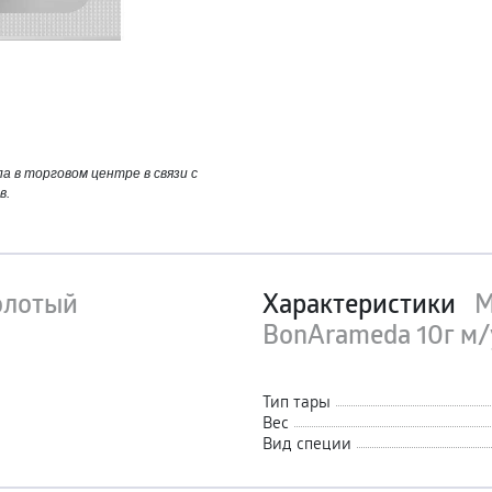
 в торговом центре в связи с
в.
олотый
Характеристики
М
BonArameda 10г м/
Тип тары
Вес
Вид специи