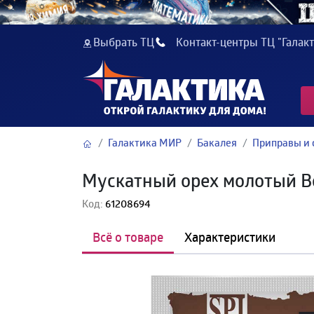
Выбрать ТЦ
Контакт-центры ТЦ "Галакт
Галактика МИР
Бакалея
Приправы и 
Мускатный орех молотый B
Код:
61208694
Всё о товаре
Характеристики