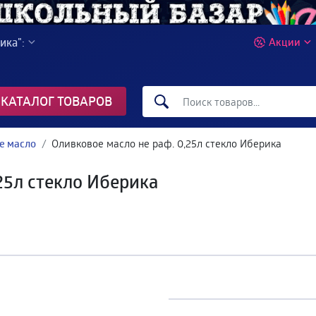
ика":
Акции
КАТАЛОГ ТОВАРОВ
е масло
Оливковое масло не раф. 0,25л стекло Иберика
25л стекло Иберика