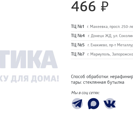
466
TЦ №1
г. Макеевка, просп. 250-л
TЦ №4
г. Донецк ЖД, ул. Соколи
TЦ №5
г. Енакиево, пр-т Металлу
ТЦ №7
г. Мариуполь, Запорожско
Способ обработки
:
нерафинир
тары
:
стеклянная бутылка
Мы в соц сетях: