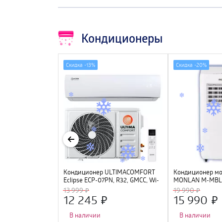
Кондиционеры
Скидка -
13%
Скидка -
20%
мобильный
Кондиционер ULTIMACOMFORT
Кондиционер м
CM-12 FM/N3
Eclipse ECP-07PN, R32, GMCC, Wi-
MONLAN M-MBL7
Fi Ready
13 999
19 990
12 245
15 990
В наличии
В наличии