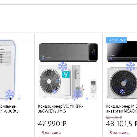
Скидка -
15%
обильный
Кондиционер VIOMI KFR-
Кондиционер MI
, 7000Btu
35GW/EY2UMC-
инвертер MSAG
A++/A+ (12000Btu), инвертор, Wi-
I/MSAG4-09N8C2S
56 590
Fi
FI, Алиса, Маруся
47 990
48 101,5
В наличии
В наличии