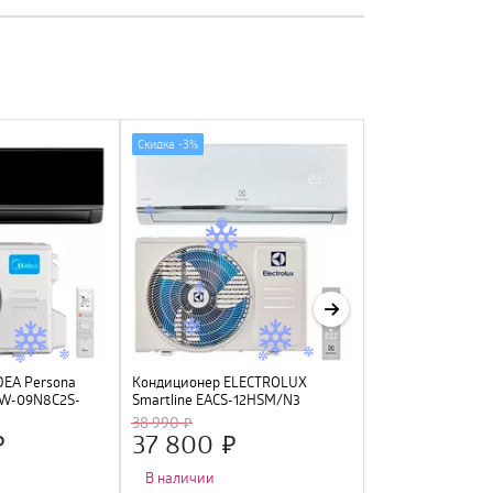
Скидка -
3%
DEA Persona
Кондиционер ELECTROLUX
Кондиционер SA
4W-09N8C2S-
Smartline EACS-12HSM/N3
AR09TXHQASINU
-O, черный (WI-
инверторный
38 990
)
37 800
43 590
В наличии
В наличии