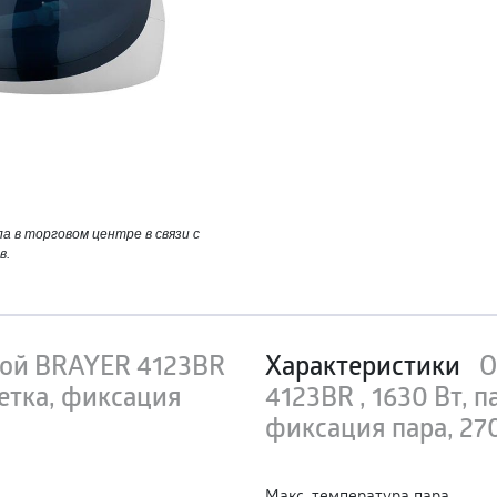
 в торговом центре в связи с
в.
ной BRAYER 4123BR
Характеристики
О
щетка, фиксация
4123BR , 1630 Вт, п
фиксация пара, 27
Макс. температура пара