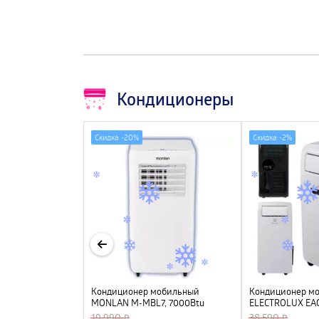
Кондиционеры
Скидка -
20%
Скидка -
2%
SAMSUNG
Кондиционер мобильный
Кондиционер м
UA/AR09TXHQASIXUA
MONLAN M-MBL7, 7000Btu
ELECTROLUX EA
19 990
38 590