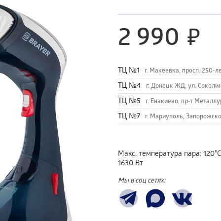
2 990
TЦ №1
г. Макеевка, просп. 250-л
TЦ №4
г. Донецк ЖД, ул. Соколи
TЦ №5
г. Енакиево, пр-т Металлу
ТЦ №7
г. Мариуполь, Запорожско
Макс. температура пара
:
120°С
1630 Вт
Мы в соц сетях: