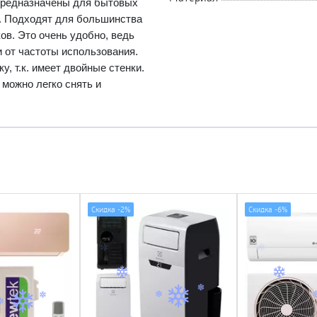
 Предназначены для бытовых
. Подходят для большинства
ов. Это очень удобно, ведь
и от частоты использования.
, т.к. имеет двойные стенки.
 можно легко снять и
Скидка -
2%
Скидка -
6%