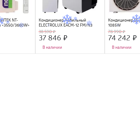
EWTEK NT-
Кондиционер мобильный
Кондиционер LG 
й <3550/3660W>
ELECTROLUX EACM-12 FM/N3
1085W
den Fin, R410A,
38 590
78 990
C
37 846
74 242
В наличии
В наличии