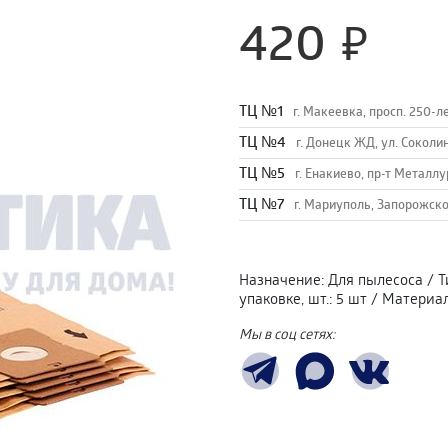
420
TЦ №1
г. Макеевка, просп. 250-л
TЦ №4
г. Донецк ЖД, ул. Соколи
TЦ №5
г. Енакиево, пр-т Металлу
ТЦ №7
г. Мариуполь, Запорожско
Назначение
:
Для пылесоса
/
Т
упаковке, шт.
:
5 шт
/
Материа
Мы в соц сетях: