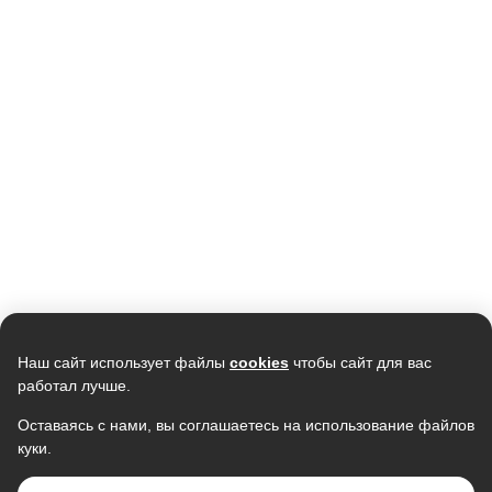
Кондиционер LG
Кондиционер SAMSUNG
B12TS.NSJ/UA3 1085W
AR09TXHQASINUA/AR09TXHQASIXU
инверторный
78 990
74 242
43 590
В наличии
В наличии
Скидка -
7%
Скидка -
7%
Наш сайт использует файлы
cookies
чтобы сайт для вас
работал лучше.
Оставаясь с нами, вы соглашаетесь на использование файлов
куки.
Кондиционер CENTEK CT-65I09
Кондиционер NEWTEK NT-
инвертор (серый)
65CHG12 золотой