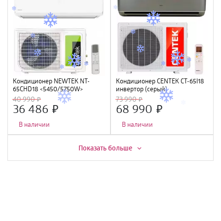
Кондиционер NEWTEK NT-
Кондиционер CENTEK CT-65I18
65CHD18 <5450/5750W>
инвертор (серый)
скрытый LED дисплей, Golden
(5400/5580W) 4D, 4 фильтра,
40 990
73 990
Fin, R410A, компрессор GMCC
УФ лампа, R32, A++
36 486
68 990
В наличии
В наличии
Скидка -
16%
Показать больше