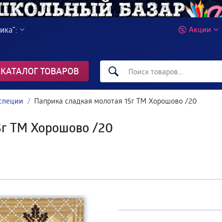
ика":
Акции
КАТАЛОГ ТОВАРОВ
специи
Паприка сладкая молотая 15г ТМ Хорошово /20
5г ТМ Хорошово /20