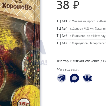
38
TЦ №1
г. Макеевка, просп. 250-л
TЦ №4
г. Донецк ЖД, ул. Соколи
TЦ №5
г. Енакиево, пр-т Металлу
ТЦ №7
г. Мариуполь, Запорожско
Тип тары
:
мягкая упаковка
/
В
Мы в соц сетях: