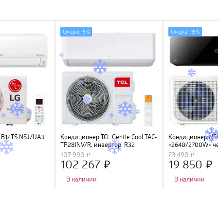
Скидка -
5%
Скидка -
15%
 B12TS.NSJ/UA3
Кондиционер TCL Gentle Cool TAC-
Кондиционер NE
TP28INV/R, инвертор, R32
<2640/2700W> ч
LED дисплей, Gold
107 990
23 490
компрессор GMC
102 267
19 850
В наличии
В наличии