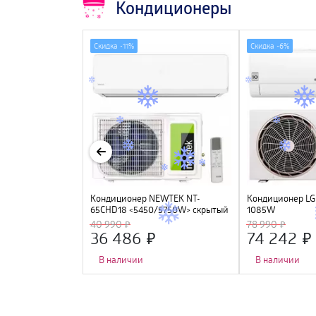
Кондиционеры
Скидка -
11%
Скидка -
6%
ULTIMACOMFORT
Кондиционер NEWTEK NT-
Кондиционер LG
N, R32, GMCC, Wi-
65CHD18 <5450/5750W> скрытый
1085W
LED дисплей, Golden Fin, R410A,
40 990
78 990
компрессор GMCC
36 486
74 242
В наличии
В наличии