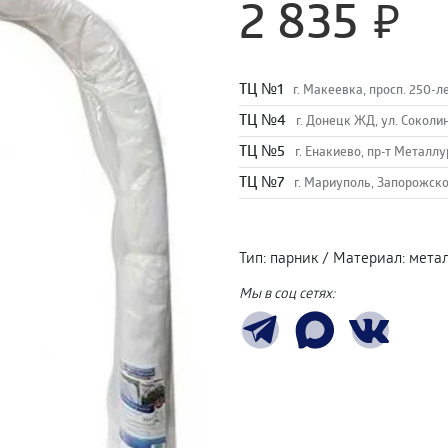
2 835
TЦ №1
г. Макеевка, просп. 250-л
TЦ №4
г. Донецк ЖД, ул. Соколи
TЦ №5
г. Енакиево, пр-т Металлу
ТЦ №7
г. Мариуполь, Запорожско
Тип
:
парник
/
Материал
:
мета
Мы в соц сетях: