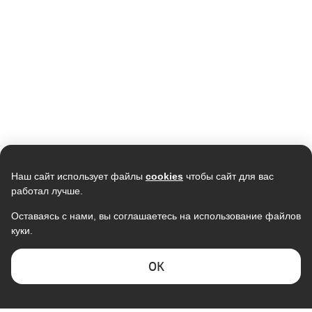
Кондиционер LG
Кондиционер ELECTROLUX
B12TS.NSJ/UA3 1085W
Smartline EACS-12HSM/N3
78 990
38 990
74 242
37 800
В наличии
В наличии
Скидка -
5%
Наш сайт использует файлы
cookies
чтобы сайт для вас
работал лучше.
Оставаясь с нами, вы соглашаетесь на использование файлов
куки.
Кондиционер TCL Gentle Cool TAC-
Кондиционер SAMSUNG
TP28INV/R, инвертор, R32
AR09TXHQASINUA/AR09TXHQASIXU
инверторный
107 990
ОK
102 267
43 590
В наличии
В наличии