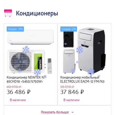
Кондиционеры
Скидка -
11%
Скидка -
2%
Кондиционер NEWTEK NT-
Кондиционер мобильный
65CHD18 <5450/5750W>
ELECTROLUX EACM-12 FM/N3
скрытый LED дисплей, Golden
40 990
38 590
Fin, R410A, компрессор GMCC
36 486
37 846
В наличии
В наличии
Скидка -
15%
Показать больше