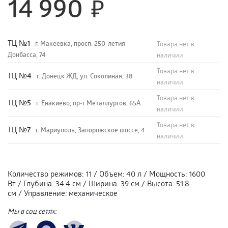
14 990
TЦ №1
г. Макеевка, просп. 250-летия
Товара нет в
Донбасса, 74
наличии
Товара нет в
TЦ №4
г. Донецк ЖД, ул. Соколиная, 38
наличии
Товара нет в
TЦ №5
г. Енакиево, пр-т Металлургов, 65А
наличии
Товара нет в
ТЦ №7
г. Мариуполь, Запорожское шоссе, 4
наличии
Количество режимов
:
11
/
Объем
:
40 л
/
Мощность
:
1600
Вт
/
Глубина
:
34.4 см
/
Ширина
:
39 см
/
Высота
:
51.8
см
/
Управление
:
механическое
Мы в соц сетях: