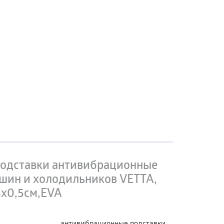
одставки антивибрационные
шин и холодильников VETTA,
8х0,5см,EVA
антивибрационные подставки