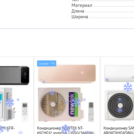
Материал
Длина
Ширина
Скидка -
7%
OMI KFR-
Кондиционер NEWTEK NT-
Кондиционер S
65CHG12 золотой <3550/3660W>
AR09TXHQASINU