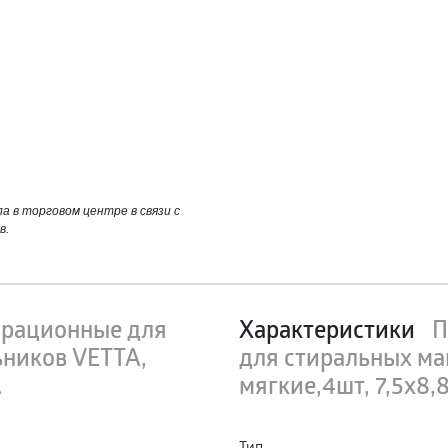
 в торговом центре в связи с
в.
брационные для
Характеристики
П
ников VETTA,
для стиральных ма
A
мягкие,4шт, 7,5х8,
Тип