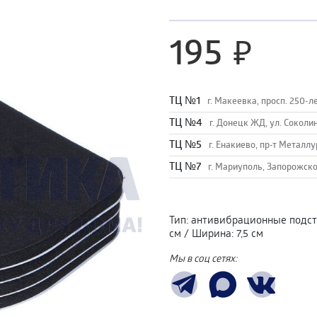
195
TЦ №1
г. Макеевка, просп. 250-л
TЦ №4
г. Донецк ЖД, ул. Соколи
TЦ №5
г. Енакиево, пр-т Металлу
ТЦ №7
г. Мариуполь, Запорожско
Тип
:
антивибрационные подст
см
/
Ширина
:
7,5 см
Мы в соц сетях: