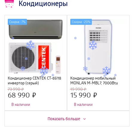
Кондиционеры
Скидка -
7%
Скидка -
20%
Кондиционер CENTEK CT-65I18
Кондиционер мобильный
инвертор (серый)
MONLAN M-MBL7, 7000Btu
(5400/5580W) 4D, 4 фильтра,
73 990
19 990
УФ лампа, R32, A++
68 990
15 990
В наличии
В наличии
Скидка -
11%
Показать больше