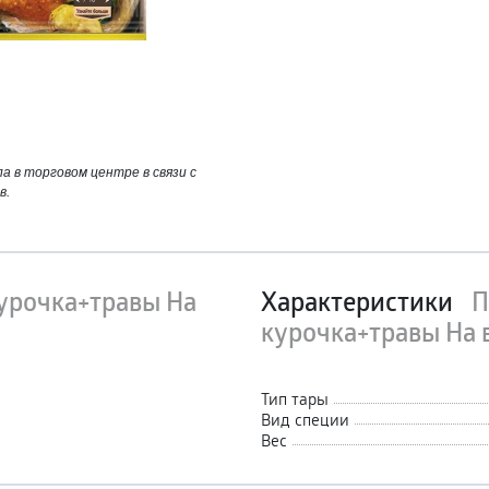
 в торговом центре в связи с
в.
урочка+травы На
Характеристики
П
курочка+травы На в
Тип тары
Вид специи
Вес