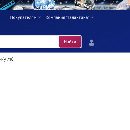
Покупателям
Компания "Галактика"
Найти
м/у /18