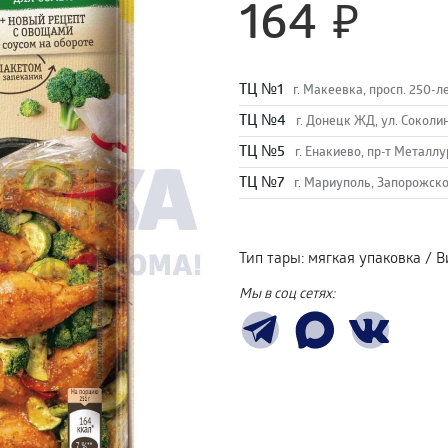
164
TЦ №1
г. Макеевка, просп. 250-л
TЦ №4
г. Донецк ЖД, ул. Соколи
TЦ №5
г. Енакиево, пр-т Металлу
ТЦ №7
г. Мариуполь, Запорожско
Тип тары
:
мягкая упаковка
/
В
Мы в соц сетях: