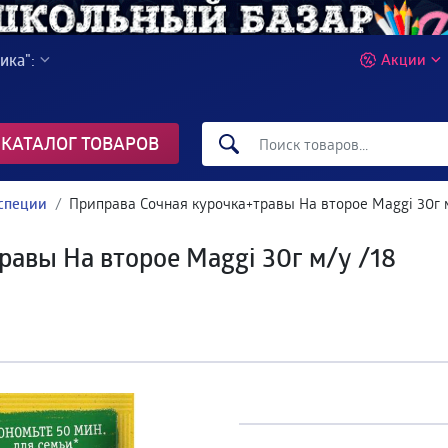
ика":
Акции
КАТАЛОГ ТОВАРОВ
специи
Приправа Сочная курочка+травы На второе Maggi 30г 
равы На второе Maggi 30г м/у /18