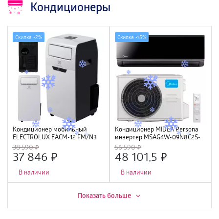
Кондиционеры
Скидка -
2%
Скидка -
15%
Кондиционер мобильный
Кондиционер MIDEA Persona
ELECTROLUX EACM-12 FM/N3
инвертер MSAG4W-09N8C2S-
I/MSAG4-09N8C2S-O, черный
38 590
56 590
(WI-FI, Алиса, Маруся)
37 846
48 101,5
В наличии
В наличии
Скидка -
6%
Скидка -
16%
Показать больше