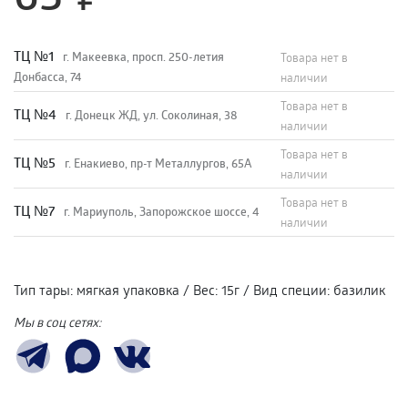
TЦ №1
г. Макеевка, просп. 250-летия
Товара нет в
Донбасса, 74
наличии
Товара нет в
TЦ №4
г. Донецк ЖД, ул. Соколиная, 38
наличии
Товара нет в
TЦ №5
г. Енакиево, пр-т Металлургов, 65А
наличии
Товара нет в
ТЦ №7
г. Мариуполь, Запорожское шоссе, 4
наличии
Тип тары
:
мягкая упаковка
/
Вес
:
15г
/
Вид специи
:
базилик
Мы в соц сетях: