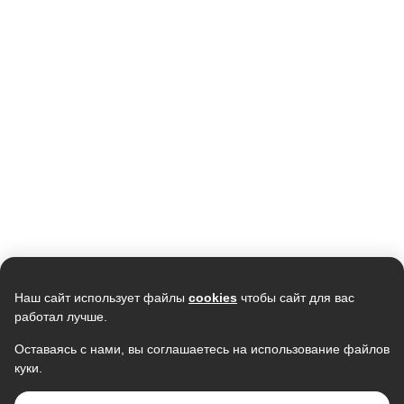
Кондиционер мобильный
Кондиционер мобильный
ELECTROLUX EACM-12 FM/N3
MONLAN M-MBL7, 7000Btu
38 590
19 990
37 846
15 990
В наличии
В наличии
Наш сайт использует файлы
cookies
чтобы сайт для вас
работал лучше.
Оставаясь с нами, вы соглашаетесь на использование файлов
куки.
Кондиционер SAMSUNG
Кондиционер NEWTEK NT-
AR09TXHQASINUA/AR09TXHQASIXUA
65CHNDC09 инвертор