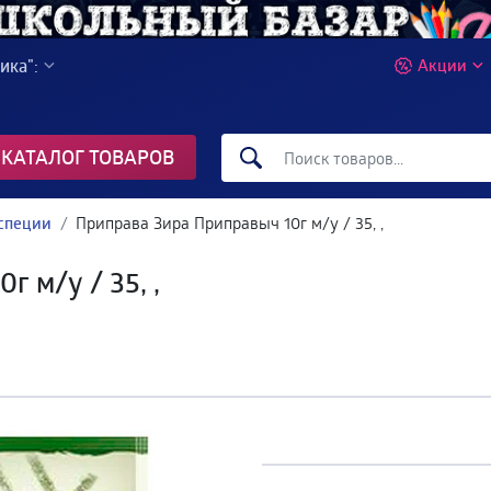
ика":
Акции
КАТАЛОГ ТОВАРОВ
специи
Приправа Зира Приправыч 10г м/у / 35, ,
 м/у / 35, ,