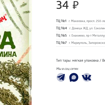
34
TЦ №1
г. Макеевка, просп. 250-л
TЦ №4
г. Донецк ЖД, ул. Соколи
TЦ №5
г. Енакиево, пр-т Металлу
ТЦ №7
г. Мариуполь, Запорожско
Тип тары
:
мягкая упаковка
/
В
Мы в соц сетях: