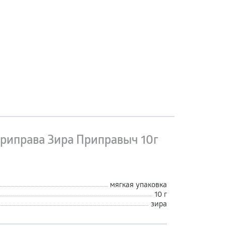
риправа Зира Приправыч 10г
мягкая упаковка
10 г
зира