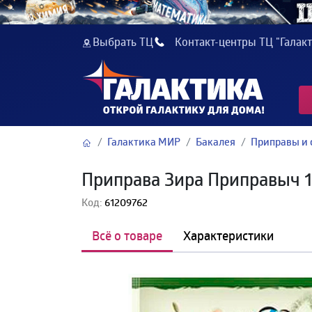
Выбрать ТЦ
Контакт-центры ТЦ "Галакт
Галактика МИР
Бакалея
Приправы и 
Приправа Зира Приправыч 10г
Код:
61209762
Всё о товаре
Характеристики