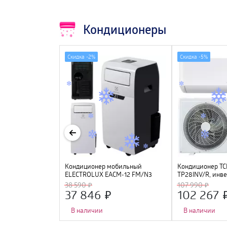
Кондиционеры
Скидка -
2%
Скидка -
5%
IDEA Persona
Кондиционер мобильный
Кондиционер TCL
G4W-09N8C2S-
ELECTROLUX EACM-12 FM/N3
TP28INV/R, инве
S-O, черный (WI-
38 590
107 990
ся)
37 846
102 267
В наличии
В наличии