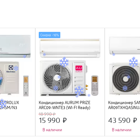
Скидка -
16%
LECTROLUX
Кондиционер AURUM PRIZE
Кондиционер S
-12HSM/N3
ARC09-WNTE3 (WI-FI Ready)
AR09TXHQASINU
инверторный
18 990
15 990
43 590
В наличии
В наличии