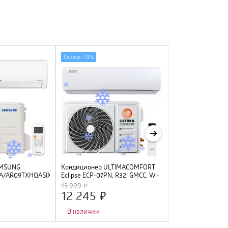
Скидка -
13%
Скидка -
2%
AMSUNG
Кондиционер ULTIMACOMFORT
Кондиционер мо
A/AR09TXHQASIXUA
Eclipse ECP-07PN, R32, GMCC, Wi-
ELECTROLUX EAC
Fi Ready
13 999
38 590
12 245
37 846
В наличии
В наличии