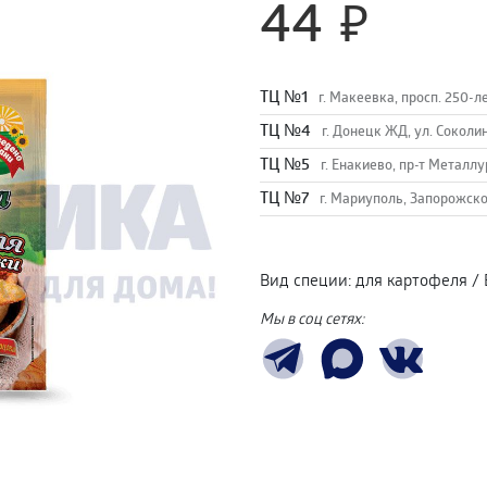
44
TЦ №1
г. Макеевка, просп. 250-л
TЦ №4
г. Донецк ЖД, ул. Соколи
TЦ №5
г. Енакиево, пр-т Металлу
ТЦ №7
г. Мариуполь, Запорожско
Вид специи
:
для картофеля
/
Мы в соц сетях: