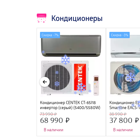
Кондиционеры
Скидка -
7%
Скидка -
3%
IDEA Persona
Кондиционер CENTEK CT-65I18
Кондиционер E
G4W-09N8C2S-
инвертор (серый) (5400/5580W)
Smartline EACS
S-O, черный (WI-
4D, 4 фильтра, УФ лампа, R32,
73 990
38 990
ся)
A++
68 990
37 800
В наличии
В наличии