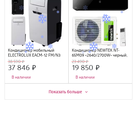
Кондиционер мобильный
Кондиционер NEWTEK NT-
ELECTROLUX EACM-12 FM/N3
65M09 <2640/2700W> черный,
скрытый LED дисплей, Golden
38 590
23 490
Fin, компрессор GMCC
37 846
19 850
В наличии
В наличии
Показать больше