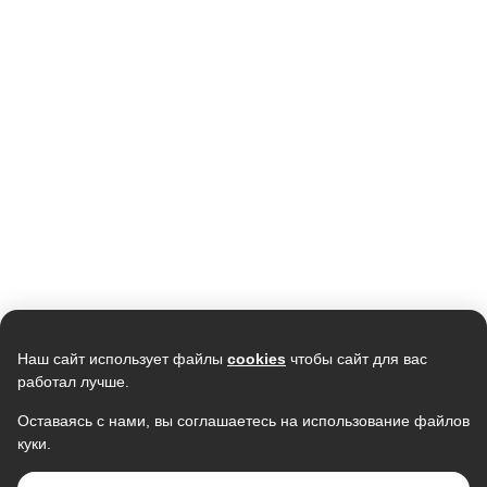
Кондиционер NEWTEK NT-
Кондиционер мобильный
65CHNDC09 инвертор
MONLAN M-MBL7, 7000Btu
<2700/2800W> , Golden Fin,
19 990
GMCC
28 990
15 990
В наличии
В наличии
Скидка -
7%
Скидка -
6%
Наш сайт использует файлы
cookies
чтобы сайт для вас
работал лучше.
Оставаясь с нами, вы соглашаетесь на использование файлов
куки.
Кондиционер NEWTEK NT-
Кондиционер LG
65CHG12 золотой
B12TS.NSJ/UA3 1085W