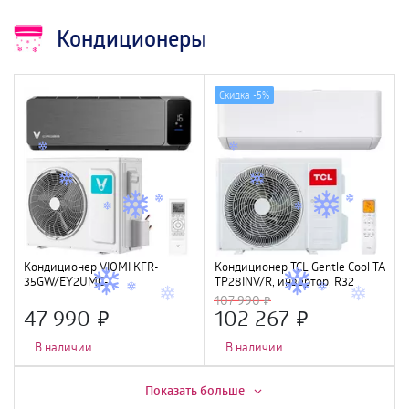
Кондиционеры
Скидка -
5%
Кондиционер VIOMI KFR-
Кондиционер TCL Gentle Cool TAC-
35GW/EY2UMC-
TP28INV/R, инвертор, R32
A++/A+ (12000Btu), инвертор, Wi-
107 990
Fi
47 990
102 267
В наличии
В наличии
Скидка -
7%
Показать больше