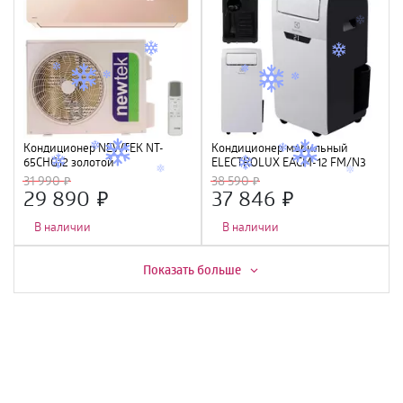
Кондиционер NEWTEK NT-
Кондиционер мобильный
65CHG12 золотой
ELECTROLUX EACM-12 FM/N3
<3550/3660W> скрытый LED,
31 990
38 590
Golden Fin, R410A, компрессор
29 890
37 846
GMCC
В наличии
В наличии
Скидка -
16%
Скидка -
15%
Показать больше