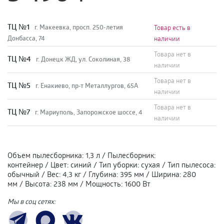
TЦ №1
г. Макеевка, просп. 250-летия
Товар есть в
Донбасса, 74
наличии
Товара нет в
TЦ №4
г. Донецк ЖД, ул. Соколиная, 38
наличии
Товара нет в
TЦ №5
г. Енакиево, пр-т Металлургов, 65А
наличии
Товара нет в
ТЦ №7
г. Мариуполь, Запорожское шоссе, 4
наличии
Объем пылесборника
:
1,3 л
/
Пылесборник
:
контейнер
/
Цвет
:
синий
/
Тип уборки
:
сухая
/
Тип пылесоса
:
обычный
/
Вес
:
4,3 кг
/
Глубина
:
395 мм
/
Ширина
:
280
мм
/
Высота
:
238 мм
/
Мощность
:
1600 Вт
Мы в соц сетях: