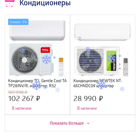
Кондиционеры
Скидка -
5%
Кондиционер TCL Gentle Cool TAC-
Кондиционер NEWTEK NT-
TP28INV/R, инвертор, R32
65CHNDC09 инвертор
<2700/2800W> , Golden Fin,
107 990
GMCC
102 267
28 990
В наличии
В наличии
Скидка -
11%
Скидка -
6%
Показать больше