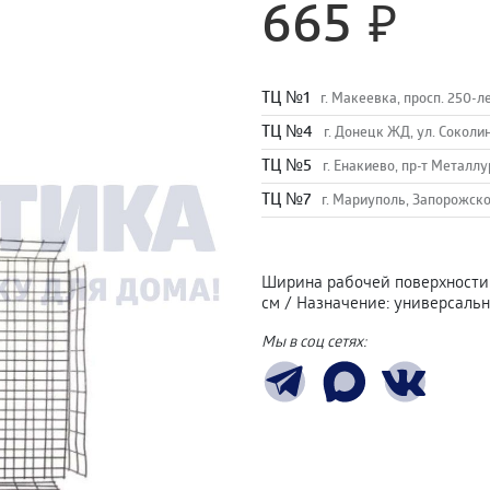
665
TЦ №1
г. Макеевка, просп. 250-л
TЦ №4
г. Донецк ЖД, ул. Соколи
TЦ №5
г. Енакиево, пр-т Металлу
ТЦ №7
г. Мариуполь, Запорожско
Ширина рабочей поверхности
см
/
Назначение
:
универсальн
Мы в соц сетях: