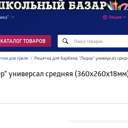
ика":
Акции
КАТАЛОГ ТОВАРОВ
тки для гриля
Решетка для барбекю "Лидер" универсал средн
р" универсал средняя (360х260х18мм