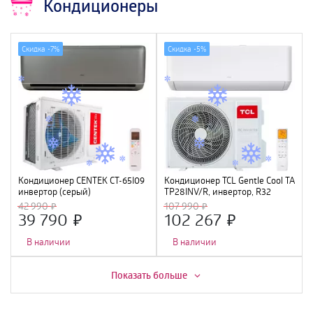
Кондиционеры
Скидка -
7%
Скидка -
5%
Кондиционер CENTEK CT-65I09
Кондиционер TCL Gentle Cool TAC-
инвертор (серый)
TP28INV/R, инвертор, R32
(2840/2920W) 4D, 4 фильтра,
42 990
107 990
УФ лампа, R32, A++
39 790
102 267
В наличии
В наличии
Скидка -
13%
Показать больше