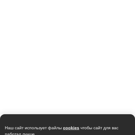
Скидка -
20%
Скидка -
2%
Кондиционер мобильный
Кондиционер мобильный
MONLAN M-MBL7, 7000Btu
ELECTROLUX EACM-12 FM/N3
19 990
38 590
15 990
37 846
В наличии
В наличии
Скидка -
16%
Скидка -
7%
Наш сайт использует файлы
cookies
чтобы сайт для вас
работал лучше.