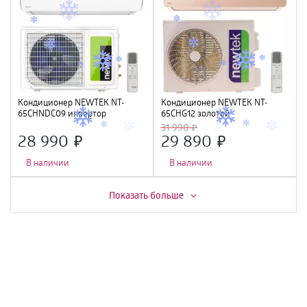
Кондиционер NEWTEK NT-
Кондиционер NEWTEK NT-
65CHNDC09 инвертор
65CHG12 золотой
<2700/2800W> , Golden Fin,
<3550/3660W> скрытый LED,
31 990
GMCC
Golden Fin, R410A, компрессор
28 990
29 890
GMCC
В наличии
В наличии
Скидка -
6%
Скидка -
7%
Показать больше