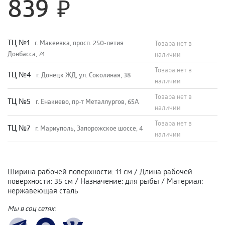
839
TЦ №1
г. Макеевка, просп. 250-летия
Товара нет в
Донбасса, 74
наличии
Товара нет в
TЦ №4
г. Донецк ЖД, ул. Соколиная, 38
наличии
Товара нет в
TЦ №5
г. Енакиево, пр-т Металлургов, 65А
наличии
Товара нет в
ТЦ №7
г. Мариуполь, Запорожское шоссе, 4
наличии
Ширина рабочей поверхности
:
11 см
/
Длина рабочей
поверхности
:
35 см
/
Назначение
:
для рыбы
/
Материал
:
нержавеющая сталь
Мы в соц сетях: