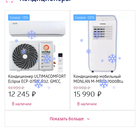
Скидка -
13%
Скидка -
20%
Кондиционер ULTIMACOMFORT
Кондиционер мобильный
Eclipse ECP-07PN, R32, GMCC,
MONLAN M-MBL7, 7000Btu
Wi-Fi Ready
13 999
19 990
12 245
15 990
В наличии
В наличии
Скидка -
6%
Скидка -
7%
Показать больше