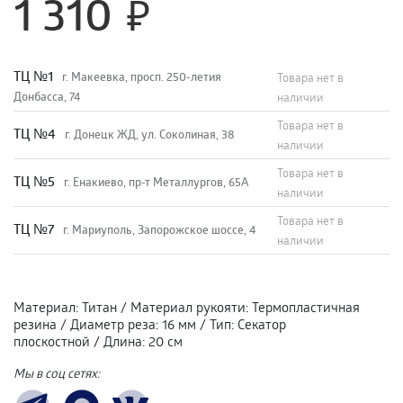
1 310
TЦ №1
г. Макеевка, просп. 250-летия
Товара нет в
Донбасса, 74
наличии
Товара нет в
TЦ №4
г. Донецк ЖД, ул. Соколиная, 38
наличии
Товара нет в
TЦ №5
г. Енакиево, пр-т Металлургов, 65А
наличии
Товара нет в
ТЦ №7
г. Мариуполь, Запорожское шоссе, 4
наличии
Материал
:
Титан
/
Материал рукояти
:
Термопластичная
резина
/
Диаметр реза
:
16 мм
/
Тип
:
Секатор
плоскостной
/
Длина
:
20 см
Мы в соц сетях: