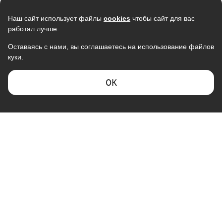
Наш сайт использует файлы
cookies
чтобы сайт для вас
работал лучше.
Оставаясь с нами, вы соглашаетесь на использование файлов
куки.
Кондиционер LG
Кондиционер мобильный
B12TS.NSJ/UA3 1085W
MONLAN M-MBL7, 7000Btu
78 990
19 990
ОK
74 242
15 990
В наличии
В наличии
Скидка -
2%
КОМПАНИЯ "ГАЛАКТИКА"
Кондиционер VIOMI KFR-
Кондиционер мобильный