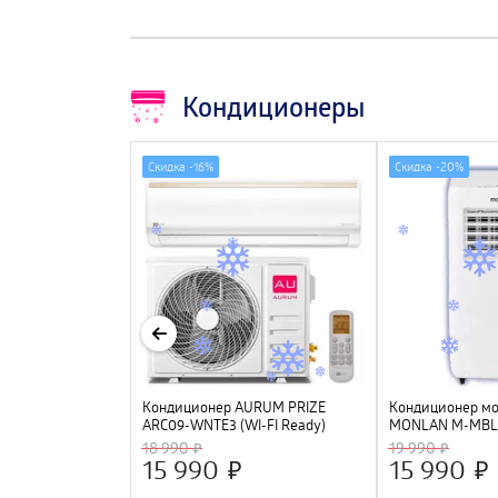
Кондиционеры
Скидка -
16%
Скидка -
20%
LECTROLUX
Кондиционер AURUM PRIZE
Кондиционер м
-12HSM/N3
ARC09-WNTE3 (WI-FI Ready)
MONLAN M-MBL7
18 990
19 990
15 990
15 990