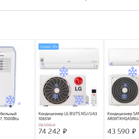
Скидка -
6%
обильный
Кондиционер LG B12TS.NSJ/UA3
Кондиционер S
, 7000Btu
1085W
AR09TXHQASINU
инверторный
78 990
74 242
43 590