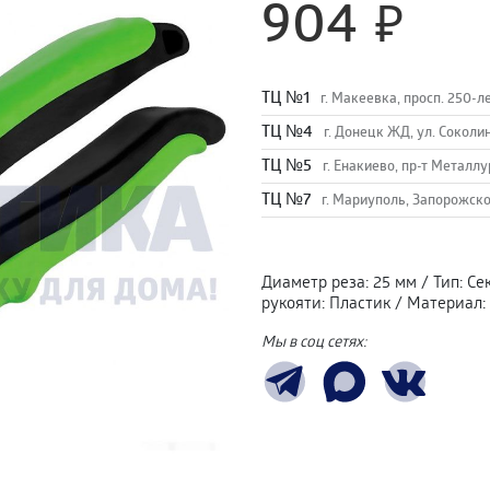
904
TЦ №1
г. Макеевка, просп. 250-л
TЦ №4
г. Донецк ЖД, ул. Соколи
TЦ №5
г. Енакиево, пр-т Металлу
ТЦ №7
г. Мариуполь, Запорожско
Диаметр реза
:
25 мм
/
Тип
:
Се
рукояти
:
Пластик
/
Материал
:
Мы в соц сетях: