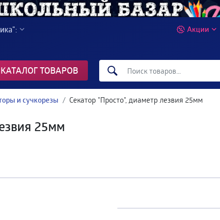
ика":
Акции
КАТАЛОГ ТОВАРОВ
торы и сучкорезы
Секатор "Просто", диаметр лезвия 25мм
лезвия 25мм