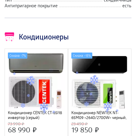
Антипригарное покрытие
есть
Кондиционеры
Скидка -
7%
Скидка -
15%
Кондиционер CENTEK CT-65I18
Кондиционер NEWTEK NT-
инвертор (серый)
65M09 <2640/2700W> черный,
(5400/5580W) 4D, 4 фильтра,
скрытый LED дисплей, Golden
73 990
23 490
УФ лампа, R32, A++
Fin, компрессор GMCC
68 990
19 850