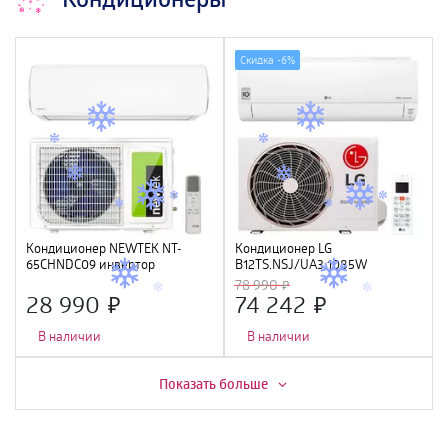
Скидка -
6%
Кондиционер NEWTEK NT-
Кондиционер LG
65CHNDC09 инвертор
B12TS.NSJ/UA3 1085W
<2700/2800W> , Golden Fin,
78 990
GMCC
28 990
74 242
В наличии
В наличии
Скидка -
5%
Скидка -
7%
Показать больше