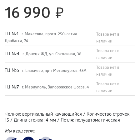
16 990
TЦ №1
г. Макеевка, просп. 250-летия
Товара нет в
Донбасса, 74
наличии
Товара нет в
TЦ №4
г. Донецк ЖД, ул. Соколиная, 38
наличии
Товара нет в
TЦ №5
г. Енакиево, пр-т Металлургов, 65А
наличии
Товара нет в
ТЦ №7
г. Мариуполь, Запорожское шоссе, 4
наличии
Челнок
:
вертикальный качающийся
/
Количество строчек
:
15
/
Длина стежка
:
4 мм
/
Петля
:
полуавтоматическая
Мы в соц сетях: