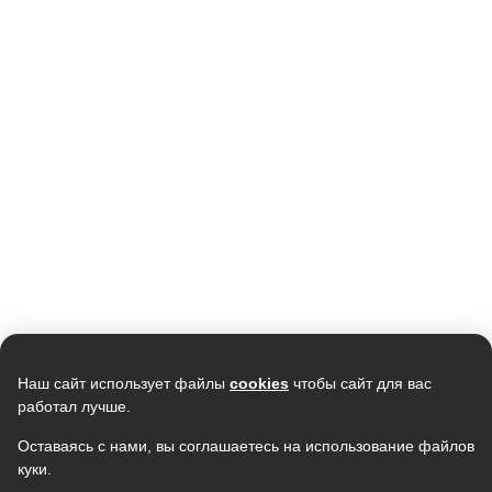
Кондиционер мобильный
Кондиционер TCL Gentle Cool TAC-
ELECTROLUX EACM-12 FM/N3
TP28INV/R, инвертор, R32
38 590
107 990
37 846
102 267
В наличии
В наличии
Скидка -
11%
Наш сайт использует файлы
cookies
чтобы сайт для вас
работал лучше.
Оставаясь с нами, вы соглашаетесь на использование файлов
куки.
Кондиционер SAMSUNG
Кондиционер NEWTEK NT-